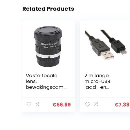
Related Products
Vaste focale
2 m lange
lens,
micro-USB
bewakingscam
laad- en
eralens
datakabel voor
Klantenservice
Amazon Kindle
met 5MP HD
Fire en Kindle
€
56.89
€
7.38
Prime-lens voor
Fire HD, werkt
digitale
ook met Kindle
videocamera
Fire, Kindle…