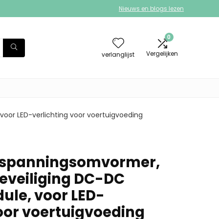
Nieuws en blogs lezen
0
Vergelijken
verlanglijst
or LED-verlichting voor voertuigvoeding
spanningsomvormer,
eveiliging DC-DC
le, voor LED-
voor voertuigvoeding