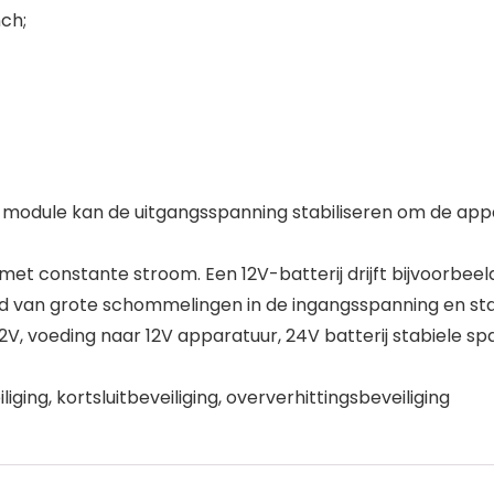
nch;
 module kan de uitgangsspanning stabiliseren om de appa
met constante stroom. Een 12V-batterij drijft bijvoorbee
 van grote schommelingen in de ingangsspanning en sta
12V, voeding naar 12V apparatuur, 24V batterij stabiele s
ging, kortsluitbeveiliging, oververhittingsbeveiliging