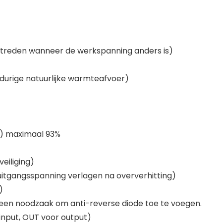
ptreden wanneer de werkspanning anders is)
durige natuurlijke warmteafvoer)
5A) maximaal 93%
eiliging)
uitgangsspanning verlagen na oververhitting)
)
, geen noodzaak om anti-reverse diode toe te voegen.
input, OUT voor output)