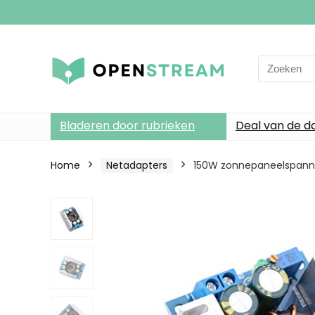
Search
for:
Bladeren door rubrieken
Deal van de d
Home
Netadapters
150W zonnepaneelspanni