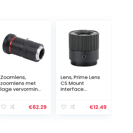
Zoomlens,
Lens, Prime Lens
zoomlens met
CS Mount
lage vervorming
Interface
Beveiligingscam
Beveiligingscam
eralens High
era Lens
Definition 5Mp
Stabiele
€
62.29
€
12.49
voor de meeste
beeldkwaliteit
beveiligingscam
voor
era’s…
buitengebieden
die moeten…