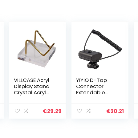
VILLCASE Acryl
YIYIO D-Tap
Display Stand
Connector
Crystal Acryl
Extendable
Basis Met
Power Cable for
Metalen Rek
NP-F Dummy
Creatieve
Battery NP-
€
29.29
€
20.21
Weergave Base
F550/570
Sieraden
Houder
Edelsteen…