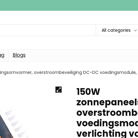
All categories
ag
Blogs
ngsomvormer, overstroombeveiliging DC-DC voedingsmodule, vo
150W
zonnepaneel
overstroomb
voedingsmodu
verlichting 