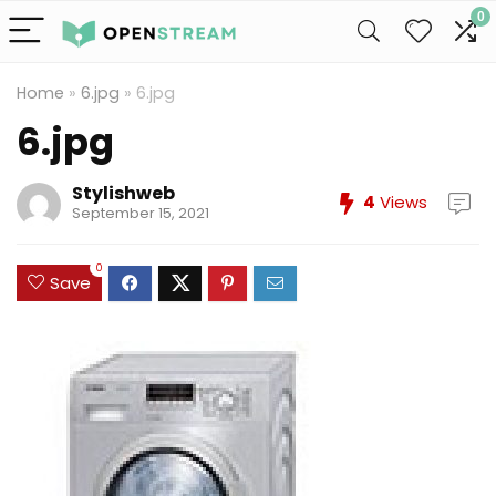
0
Home
»
6.jpg
»
6.jpg
6.jpg
Stylishweb
4
Views
September 15, 2021
0
Save