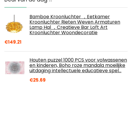
Bamboe Kroonluchter ，Eetkamer
Kroonluchter Rieten Weven Armaturen
Lamp Hal ，Creatieve Bar Loft Art
Kroonluchter Woondecoratie
€
149.21
Houten puzzel 1000 PCS voor volwassenen
en kinderen, Boho roze mandala moeilijke
uitdaging intellectuele educatieve spel…
€
25.69
atFoliX Schermbeschermer compatibel
met BOOX Faust 4 Beschermfolie, ultra-
helder FX Schermfolie (2X)
€
12.49