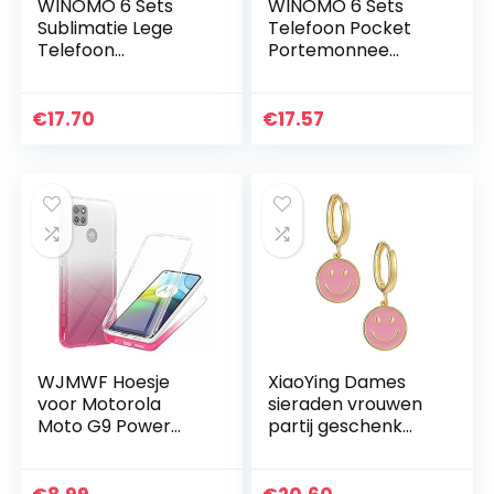
WINOMO 6 Sets
WINOMO 6 Sets
Sublimatie Lege
Telefoon Pocket
Telefoon
Portemonnee
Portemonnee Pu
Sublimatie
Leer Lijm
Telefoon Card
Kaarthouder
Pocket Credit Card
€
17.70
€
17.57
Pocket Mobiele
Id Case Pouch
Telefoon Geval
Sleeve…
Houder Voor De…
WJMWF Hoesje
XiaoYing Dames
voor Motorola
sieraden vrouwen
Moto G9 Power
partij geschenk
Ingebouwd Scherm
koperen smiley
Beschermer
gezicht oorbellen
Transparante
punk stijl hanger