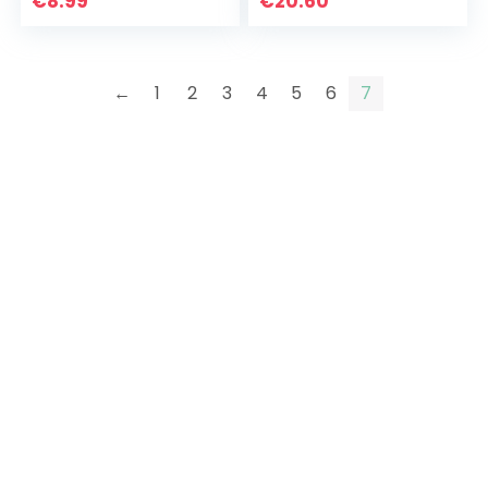
€
8.99
€
20.60
Verloop Zachte
oorbellen (Kleur: B…
TPU Cover Case 3
in 1…
←
1
2
3
4
5
6
7