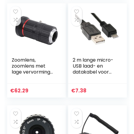
opnemen en…
Zoomlens,
2 m lange micro-
zoomlens met
USB laad- en
lage vervorming
datakabel voor
Beveiligingscamer
Amazon Kindle Fire
alens High
en Kindle Fire HD,
Definition 5Mp
werkt ook met
€
62.29
€
7.38
voor de meeste
Kindle Fire, Kindle…
beveiligingscamer
a’s…