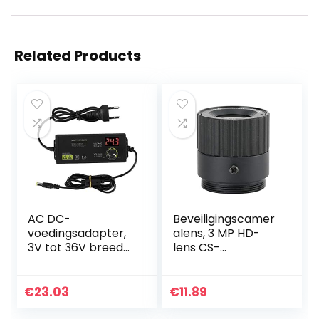
Related Products
AC DC-
Beveiligingscamer
voedingsadapter,
alens, 3 MP HD-
3V tot 36V breed
lens CS-
bereik instelbare
montageinterface
multi-voltage
Prime-lens 4 mm
voedingsadapter
vaste
€
23.03
€
11.89
voor LCD-monitor,
brandpuntsafstan
LED-lichtbalk…
d voor het