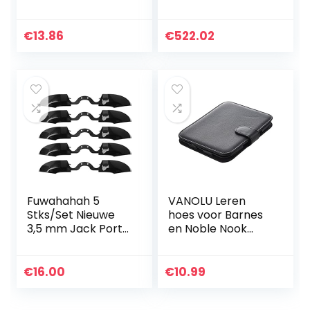
alleen geschikt
woonkamer
voor gloednieuwe
kinderboekenplan
7 inch Kindle-
k grote capaciteit
€
13.86
€
522.02
oasis[10e
en
generatie,
ruimtebesparende
release…
boekenplank 360…
Fuwahahah 5
VANOLU Leren
Stks/Set Nieuwe
hoes voor Barnes
3,5 mm Jack Port
en Noble Nook
LB RB Bumpers
Simple Touch met
Knop voor Xbox
GlowLight, Zwart
One Elite
€
16.00
€
10.99
Controller