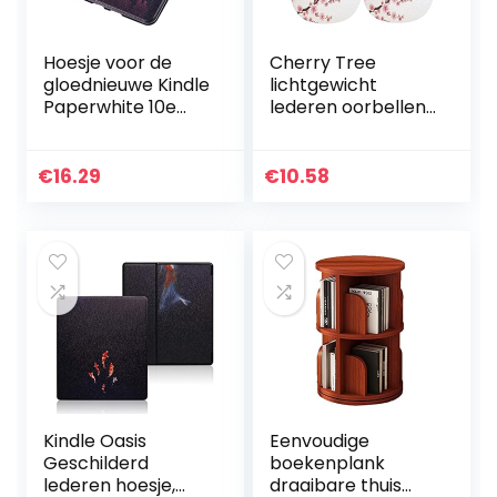
Hoesje voor de
Cherry Tree
gloednieuwe Kindle
lichtgewicht
Paperwhite 10e
lederen oorbellen
generatie
voor vrouwen
waterdichte e-
meisjes
reader (2018
bungelende drop
€
16.29
€
10.58
Release Model
oorbellen
PQ94WIF) – Anti-
val…
Kindle Oasis
Eenvoudige
Geschilderd
boekenplank
lederen hoesje,
draaibare thuis