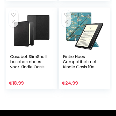
Kickstand…
Cover with…
Casebot SlimShell
Fintie Hoes
beschermhoes
Compatibel met
voor Kindle Oasis
Kindle Oasis 10e
10. generatie
Generatie (2019
(model 2019) en 9
model) en 9e
generatie (model
Generatie (2017
€
18.99
€
24.99
2017) – dun, licht…
model) – [Origami
Serie…