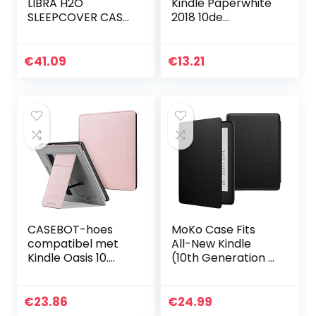
LIBRA H2O
Kindle Paperwhite
SLEEPCOVER CASE
2018 10de
– roze e-book
generatie, Ultra-
reader case Folio
dunne Smartshell
17,8 cm (7″)
Case met
€
41.09
€
13.21
Automatische
Slaap/Wekfunctie
…
CASEBOT-hoes
MoKo Case Fits
compatibel met
All-New Kindle
Kindle Oasis 10.
(10th Generation –
generatie (2019
2019 Release,
model) en 9e
Model No J9G29R),
generatie (2017
Thinnest
€
23.86
€
24.99
model) –
Protective Shell