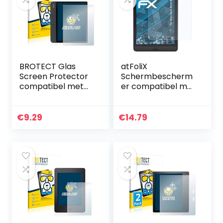
BROTECT Glas
atFoliX
Screen Protector
Schermbescherm
compatibel met
er compatibel met
Kobo Forma
BOOX Nova 3
Schermbescherm
Beschermfolie,
er [9H Hardheid,
ultra-helder FX
€
9.29
€
14.79
Beschermglas-
Schermfolie (2X)
Folie niet Gehard…