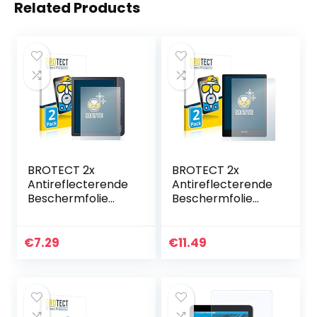
Related Products
BROTECT 2x
BROTECT 2x
Antireflecterende
Antireflecterende
Beschermfolie
Beschermfolie
compatibel met
compatibel met
Kobo Libra H2O
Onyx Boox Note
Anti-Glare Screen
(10.3″) Anti-Glare
€
7.29
€
11.49
Protector, Mat,
Screen Protector,
Ontspiegelend
Mat,
Ontspiegelend