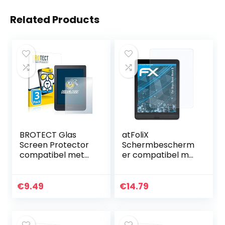
Related Products
BROTECT Glas
atFoliX
Screen Protector
Schermbescherm
compatibel met
er compatibel met
Kobo Nia (3 Stuks)
BOOX Nova 3
Schermbescherm
Beschermfolie,
er [9H Hardheid,
ultra-helder FX
€
9.49
€
14.79
Beschermglas-
Schermfolie (2X)
Folie niet…