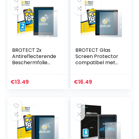
BROTECT 2x
BROTECT Glas
Antireflecterende
Screen Protector
Beschermfolie
compatibel met
compatibel met
Amazon Kindle
Onyx Boox Note 3
Oasis 2019 (10.
Anti-Glare Screen
Gen.)
€
13.49
€
16.49
Protector, Mat…
Schermbescherm
er [9H Hardheid…