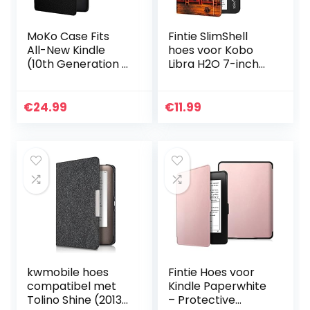
MoKo Case Fits
Fintie SlimShell
All-New Kindle
hoes voor Kobo
(10th Generation –
Libra H2O 7-inch
2019 Release,
eReader –
Model No J9G29R),
Lichtgewicht
Thinnest
Beschermend
€
24.99
€
11.99
Protective Shell
Cover met
Cover with…
Automatische
Slaap/Wek…
kwmobile hoes
Fintie Hoes voor
compatibel met
Kindle Paperwhite
Tolino Shine (2013)
– Protective