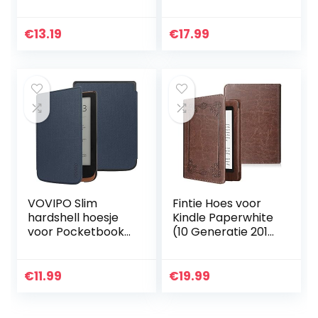
– e-reader
Premium Vegan
beschermhoes
Leather Cover
van vilt –
Case voor All
€
13.19
€
17.99
donkergrijs
Paperwhite
Generations Prior…
VOVIPO Slim
Fintie Hoes voor
hardshell hoesje
Kindle Paperwhite
voor Pocketbook
(10 Generatie 2018
Touch HD 3/Touch
& All Paperwhite
Lux 5/Touch Lux
Generatie) – Folio
4/Basic Lux 2 E-
Beschermende
€
11.99
€
19.99
Reader –
Case Cover met…
Premium…