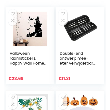
Halloween
Double-end
raamstickers,
ontwerp mee-
Happy Wall Home
eter verwijderaar
Decoration
puistje, met een
Stickers Decoratie
opbergtas
Halloween
draagbare mee-
€
23.69
€
11.31
79Cmx58cm
eter extractor
(Kleur: Zwart)
naald, voor…