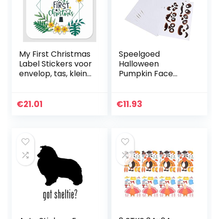
My First Christmas
Speelgoed
Label Stickers voor
Halloween
envelop, tas, kleine
Pumpkin Face
zakelijke
Stickers,60 stks
benodigdheden,
Halloween Jack-
set van 50
O-lantaarn
€
21.01
€
11.93
vierkante vinyl…
Decoraties
Zelfklevende
Gezichten…