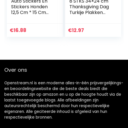
Auto Stickers En
8 STKS 34×24 cm
Stickers Honden
Thanksgiving Dag
12,5 Cm * 15 Cm
Turkije Plakken
Karakter Dier
Spel Puzzel
Hond Sheltie Kreeg
Stickers voor Party
Herinnering Vinyl
Home Verzamelen
€
16.88
€
12.97
Raamstickers
Festival
Over ons
Openstream.nl is een moderne alles-in-één prijsvergelijkings-
en beoordelingswebsite die de beste deals biedt die
beschikbaar zijn op amazon en u op de hoogte houdt via de
laatst toegevoegde blogs. Alle afbeeldingen zijn
auteursrechtelijk beschermd door hun respectievelijke
eigenaren. Alle geciteerde inhoud is afgeleid van hun
respectievelijke bronnen.