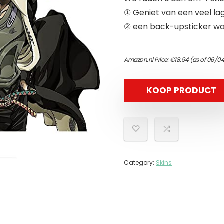
① Geniet van een veel lag
② een back-upsticker wa
Amazon.nl Price:
€
18.94
(as of 06/04
KOOP PRODUCT
Category:
Skins