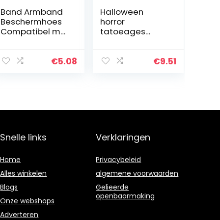
Band Armband
Halloween
Beschermhoes
horror
Compatibel met
tatoeages
Airtag Siliconen
wond stickers:
Anti-Lost
bloed littekens
Locator Cover
lichaam decals
€
5.08
€
9.51
Wit Draagbare
13 stuks Scary
Praktische Life
Tattoos
Tool
rekwisieten
voor…
Snelle links
Verklaringen
Home
Privacybeleid
Alles winkelen
algemene voorwaarden
Blogs
Gelieerde
openbaarmaking
Onze webshops
Adverteren