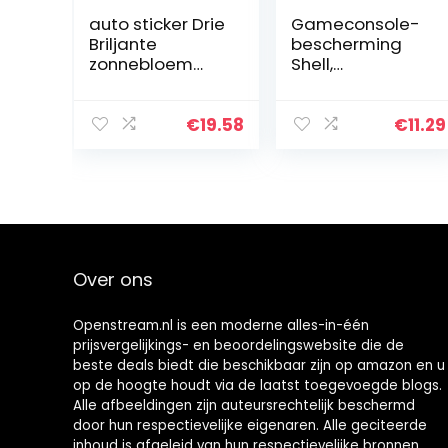
auto sticker Drie
Gameconsole-
Briljante
bescherming
zonnebloem
Shell,
Waterdichte
gamepad-hoes
Decal Vinyl auto
Transparant
Wrap bloem
kristal Harde
€
19.58
€
11.29
sticker op Muur
beschermhoes
Koelkast Toilet
Cover
auto…
Schakelaar
ultradunne stijl…
Over ons
Openstream.nl is een moderne alles-in-één
prijsvergelijkings- en beoordelingswebsite die de
beste deals biedt die beschikbaar zijn op amazon en u
op de hoogte houdt via de laatst toegevoegde blogs.
Alle afbeeldingen zijn auteursrechtelijk beschermd
door hun respectievelijke eigenaren. Alle geciteerde
inhoud is afgeleid van hun respectievelijke bronnen.