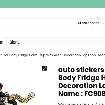
All categories
ag
Blogs
voor Car Body Fridge Helm Cup Wall Auto Decoration LapToop Dec
auto stickers
Body Fridge 
Decoration L
Name : FC90
We raden u aan om 4 stic