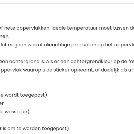
of hete oppervlakken. Ideale temperatuur moet tussen de
omen.
dat er geen was of olieachtige producten op het oppervla
en achtergrond is. Als er een achtergrondkleur op de foto
pervlak waarop u de sticker opneemt, of duidelijk als u 
.
deze wordt toegepast)
er
 de wassteun)
ar is om te worden toegepast)