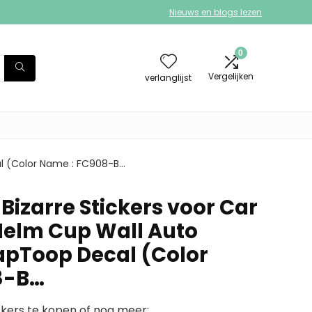
Nieuws en blogs lezen
0
Vergelijken
verlanglijst
al (Color Name : FC908-B…
 Bizarre Stickers voor Car
Helm Cup Wall Auto
apToop Decal (Color
8-B…
kers te kopen of nog meer: