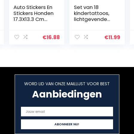
Auto Stickers En
Set van 18
Stickers Honden
kindertattoos,
17.3X13.3 Cm
lichtgevende
Mooie Hond
kersttatoeages,
Baby Aan Boord
stickers, glow in
Mode Auto
donker, kinderen,
€
16.88
€
11.99
Sticker
cartoon-
Creatieve
tatoeages,
Cartoon Auto…
gezicht…
WORD LID VAN ONZE MAILLIJST VOOR BEST
Aanbiedingen